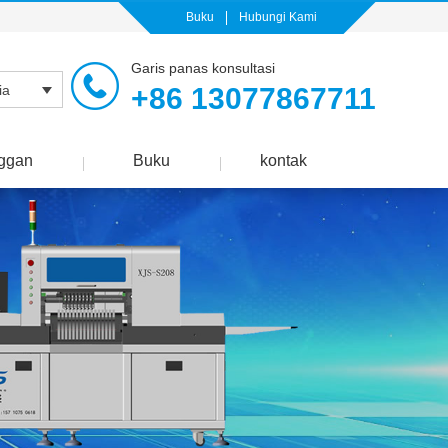
Buku
Hubungi Kami
Garis panas konsultasi
+86 13077867711
ia
ggan
Buku
kontak