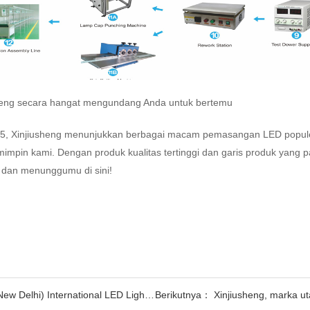
usheng secara hangat mengundang Anda untuk bertemu
15, Xinjiusheng menunjukkan berbagai macam pemasangan LED popul
mpin kami. Dengan produk kualitas tertinggi dan garis produk yang pa
n dan menunggumu di sini!
nternational LED Lighting Exhibition in 2015
Berikutnya：
Xinjiusheng, marka utama mesin SMT