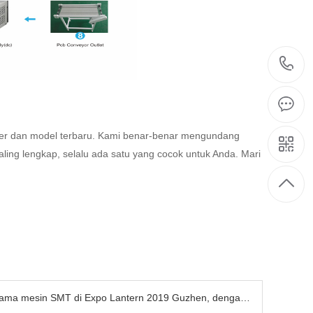
er dan model terbaru. Kami benar-benar mengundang
ling lengkap, selalu ada satu yang cocok untuk Anda. Mari
 di Expo Lantern 2019 Guzhen, dengan hati-hati mengundang Anda untuk berpartisipasi