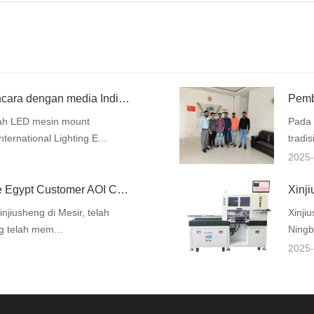
Xin Jiusheng menerima wawancara dengan media India [Gambar]
ah LED mesin mount
Pada 
ternational Lighting E...
tradi
2025-
Xinjiusheng LED SMT Machine Egypt Customer AOI Company menembak di situs
njiusheng di Mesir, telah
Xinji
ng telah mem...
Ningb
2025-