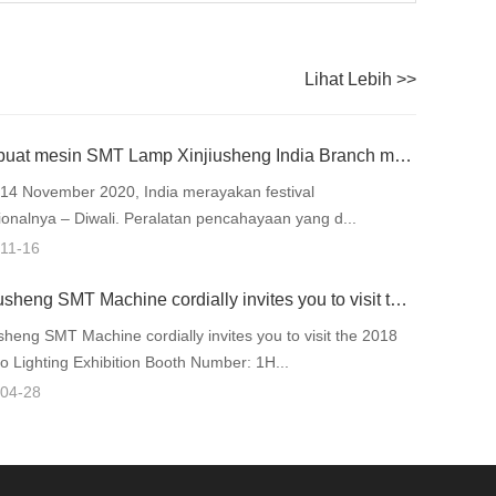
Lihat Lebih >>
Pembuat mesin SMT Lamp Xinjiusheng India Branch merayakan Festival Lantern
14 November 2020, India merayakan festival
sionalnya – Diwali. Peralatan pencahayaan yang d...
11-16
Xinjiusheng SMT Machine cordially invites you to visit the 2018 Ningbo Lighting Exhibition
usheng SMT Machine cordially invites you to visit the 2018
o Lighting Exhibition Booth Number: 1H...
04-28