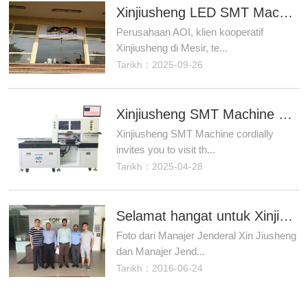
Xinjiusheng LED SMT Machine Egypt Customer AOI Company menembak di situs
Perusahaan AOI, klien kooperatif
Xinjiusheng di Mesir, te...
Tarikh：2025-09-26
Xinjiusheng SMT Machine cordially invites you to visit the 2018 Ningbo Lighting Exhibition
Xinjiusheng SMT Machine cordially
invites you to visit th...
Tarikh：2025-04-28
Selamat hangat untuk Xinjiusheng karena mencapai kerjasama strategis dengan perusahaan yang tertulis di India EOC
Foto dari Manajer Jenderal Xin Jiusheng
dan Manajer Jend...
Tarikh：2016-06-24