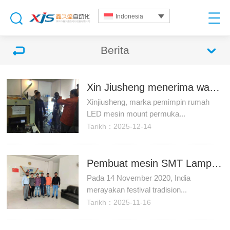
Indonesia
Berita
Xin Jiusheng menerima wawancara dengan media India [Gambar]
Xinjiusheng, marka pemimpin rumah
LED mesin mount permuka...
Tarikh：2025-12-14
Pembuat mesin SMT Lamp Xinjiusheng India Branch merayakan Festival Lantern
Pada 14 November 2020, India
merayakan festival tradision...
Tarikh：2025-11-16